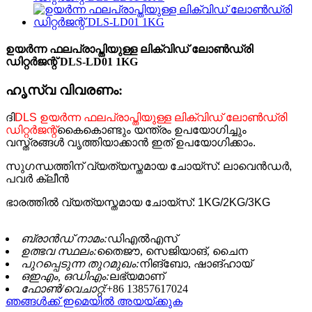
ഉയർന്ന ഫലപ്രാപ്തിയുള്ള ലിക്വിഡ് ലോൺ‌ഡ്രി
ഡിറ്റർജന്റ് DLS-LD01 1KG
ഹൃസ്വ വിവരണം:
ദി
DLS ഉയർന്ന ഫലപ്രാപ്തിയുള്ള ലിക്വിഡ് ലോൺ‌ഡ്രി
ഡിറ്റർജന്റ്
കൈകൊണ്ടും യന്ത്രം ഉപയോഗിച്ചും
വസ്ത്രങ്ങൾ വൃത്തിയാക്കാൻ ഇത് ഉപയോഗിക്കാം.
സുഗന്ധത്തിന് വ്യത്യസ്തമായ ചോയ്‌സ്: ലാവെൻഡർ,
പവർ ക്ലീൻ
ഭാരത്തിൽ വ്യത്യസ്തമായ ചോയ്‌സ്: 1KG/2KG/3KG
ബ്രാൻഡ് നാമം:
ഡിഎൽഎസ്
ഉത്ഭവ സ്ഥലം:
തൈജൗ, സെജിയാങ്, ചൈന
പുറപ്പെടുന്ന തുറമുഖം:
നിങ്ബോ, ഷാങ്ഹായ്
ഒഇഎം, ഒഡിഎം:
ലഭ്യമാണ്
ഫോൺ/വെചാറ്റ്:
+86 13857617024
ഞങ്ങൾക്ക് ഇമെയിൽ അയയ്ക്കുക