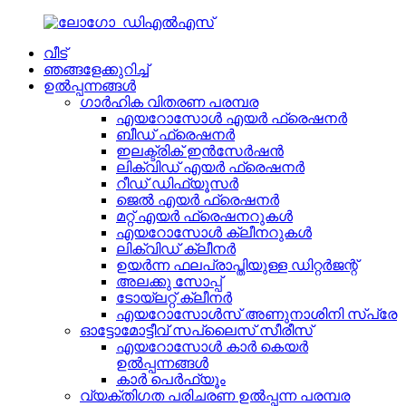
വീട്
ഞങ്ങളേക്കുറിച്ച്
ഉൽപ്പന്നങ്ങൾ
ഗാർഹിക വിതരണ പരമ്പര
എയറോസോൾ എയർ ഫ്രെഷനർ
ബീഡ് ഫ്രെഷനർ
ഇലക്ട്രിക് ഇൻസേർഷൻ
ലിക്വിഡ് എയർ ഫ്രെഷനർ
റീഡ് ഡിഫ്യൂസർ
ജെൽ എയർ ഫ്രെഷനർ
മറ്റ് എയർ ഫ്രെഷനറുകൾ
എയറോസോൾ ക്ലീനറുകൾ
ലിക്വിഡ് ക്ലീനർ
ഉയർന്ന ഫലപ്രാപ്തിയുള്ള ഡിറ്റർജന്റ്
അലക്കു സോപ്പ്
ടോയ്‌ലറ്റ് ക്ലീനർ
എയറോസോൾസ് അണുനാശിനി സ്പ്രേ
ഓട്ടോമോട്ടീവ് സപ്ലൈസ് സീരീസ്
എയറോസോൾ കാർ കെയർ
ഉൽപ്പന്നങ്ങൾ
കാർ പെർഫ്യൂം
വ്യക്തിഗത പരിചരണ ഉൽപ്പന്ന പരമ്പര