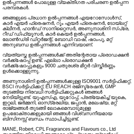
ഉൽപ്പന്നങ്ങൾ പോലുള്ള വ്യക്തിഗത പരിചരണ ഉൽപ്പന്ന
പരമ്പരകൾ.
ഞങ്ങളുടെ പ്രധാന ഉൽപ്പന്നങ്ങൾ എയറോസോൾസ്,
കാർ എയർ ഫ്രെഷനർ, റൂം എയർ ഫ്രെഷനർ, ടോയ്‌ലറ്റ്
ക്ലീനർ, ഹാൻഡ് സാനിറ്റൈസർ, അണുനാശിനി സ്പ്രേ,
റീഡ് ഡിഫ്യൂസർ, കാർ കെയർ ഉൽപ്പന്നങ്ങൾ,
ലോൺഡ്രി ഡിറ്റർജന്റ്, ബോഡി വാഷ്, ഷാംപൂ, മറ്റ്
അനുബന്ധ ഉൽപ്പന്നങ്ങൾ എന്നിവയാണ്.
വ്യത്യസ്ത ഉൽപ്പന്നങ്ങൾക്ക് അതിന്റേതായ പ്രൊഡക്ഷൻ
വർക്ക്‌ഷോപ്പ് ഉണ്ട്. എല്ലാ പ്രൊഡക്ഷൻ
വർക്ക്‌ഷോപ്പുകളും 9000 ചതുരശ്ര മീറ്റർ വിസ്തീർണ്ണം
ഉൾക്കൊള്ളുന്നു.
അണുനാശിനി ഉൽപ്പന്നങ്ങൾക്കുള്ള ISO9001 സർട്ടിഫിക്കറ്റ്,
BSCI സർട്ടിഫിക്കറ്റ്, EU REACH രജിസ്ട്രേഷൻ, GMP
തുടങ്ങിയ നിരവധി സർട്ടിഫിക്കറ്റുകൾ ഞങ്ങൾ
നേടിയിട്ടുണ്ട്. യുഎസ്എ, യൂറോപ്പ്, പ്രത്യേകിച്ച് യുകെ,
ഇറ്റലി, ജർമ്മനി, ഓസ്‌ട്രേലിയ, ജപ്പാൻ, മലേഷ്യ, മറ്റ്
രാജ്യങ്ങൾ തുടങ്ങി ലോകമെമ്പാടുമുള്ള
ഉപഭോക്താക്കളുമായി ഞങ്ങൾ വിശ്വസനീയമായ
ബിസിനസ്സ് ബന്ധം സ്ഥാപിച്ചിട്ടുണ്ട്.
MANE, Robert, CPL Fragrances and Flavours co., Ltd