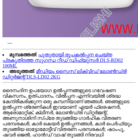
മുമ്പത്തേത്:
പുതുതായി രൂപകൽപ്പന ചെയ്ത
പ്രകൃതിദത്ത സുഗന്ധ റീഡ് ഡിഫ്യൂസർ DLS-RD02
100ML
അടുത്തത്:
മീഡിയം സൈസ് ലിക്വിഡ് ലോൺഡ്രി
ഡിറ്റർജന്റ് DLS-LD02 2KG
ദൈനംദിന ഉപയോഗ ഉൽപ്പന്നങ്ങളുടെ ഗവേഷണ
വികസനം, ഉത്പാദനം, വിൽപ്പന എന്നിവയിൽ ശ്രദ്ധ
കേന്ദ്രീകരിക്കുന്ന ഒരു കമ്പനിയാണ് ഞങ്ങൾ. ഞങ്ങളുടെ
ഉൽപ്പന്ന ശ്രേണികൾ ഇവയാണ്: എയർ ഫ്രെഷനർ,
ആരോമാറ്റിക്, ക്ലീനർ, ലോൺഡ്രി ഡിറ്റർജന്റ്,
അണുനാശിനി സ്പ്രേ തുടങ്ങിയ ഗാർഹിക വിതരണ
പരമ്പരകൾ; കാർ കെയർ ഉൽപ്പന്നങ്ങൾ, കാർ പെർഫ്യൂം
തുടങ്ങിയ ഓട്ടോമോട്ടീവ് വിതരണ പരമ്പരകൾ; ഷാംപൂ,
ഷവർ ജെൽ, ഹാൻഡ് വാഷ് തുടങ്ങി നിരവധി