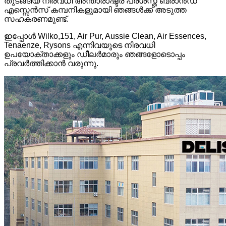
തുടങ്ങിയ നിരവധി അന്താരാഷ്ട്ര പ്രശസ്ത ബ്രാൻഡ്
എസ്സെൻസ് കമ്പനികളുമായി ഞങ്ങൾക്ക് അടുത്ത
സഹകരണമുണ്ട്.
ഇപ്പോൾ Wilko,151, Air Pur, Aussie Clean, Air Essences,
Tenaenze, Rysons എന്നിവയുടെ നിരവധി
ഉപയോക്താക്കളും ഡീലർമാരും ഞങ്ങളോടൊപ്പം
പ്രവർത്തിക്കാൻ വരുന്നു.