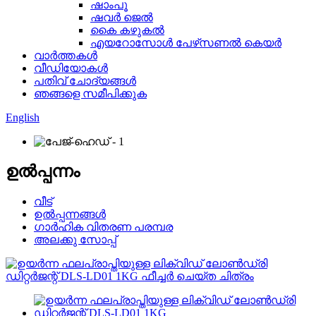
ഷാംപൂ
ഷവർ ജെൽ
കൈ കഴുകൽ
എയറോസോൾ പേഴ്‌സണൽ കെയർ
വാർത്തകൾ
വീഡിയോകൾ
പതിവ് ചോദ്യങ്ങൾ
ഞങ്ങളെ സമീപിക്കുക
English
ഉൽപ്പന്നം
വീട്
ഉൽപ്പന്നങ്ങൾ
ഗാർഹിക വിതരണ പരമ്പര
അലക്കു സോപ്പ്