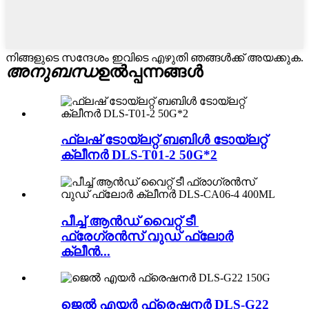
നിങ്ങളുടെ സന്ദേശം ഇവിടെ എഴുതി ഞങ്ങൾക്ക് അയക്കുക.
അനുബന്ധ
ഉൽപ്പന്നങ്ങൾ
ഫ്ലഷ് ടോയ്‌ലറ്റ് ബബിൾ ടോയ്‌ലറ്റ്
ക്ലീനർ DLS-T01-2 50G*2
പീച്ച് ആൻഡ് വൈറ്റ് ടീ ​​
ഫ്രേഗ്രൻസ് വുഡ് ഫ്ലോർ
ക്ലീൻ...
ജെൽ എയർ ഫ്രെഷനർ DLS-G22