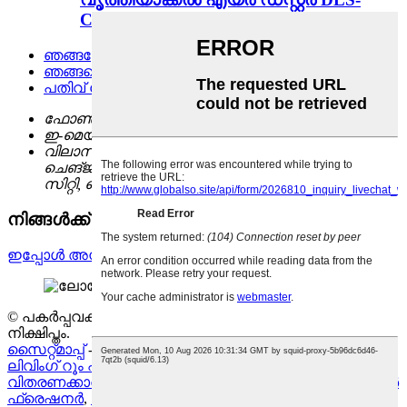
C0...
ഞങ്ങളേക്കുറിച്ച്
ഞങ്ങളെ സമീപിക്കുക
പതിവ് ചോദ്യങ്ങൾ
ഫോൺ:
+86-576-84353488
ഇ-മെയിൽ:
sales@cndelishi.com
വിലാസം:
നമ്പർ.70 ലയാൻപിംഗ് റോഡ്,
ചെങ്ജിയാങ് ഉപജില്ല, ഹുവാങ്‌യാൻ, തായ്‌ഷൗ
സിറ്റി, ഷെജിയാങ്, ചൈന
നിങ്ങൾക്ക് ഞങ്ങളെ ഇവിടെ ബന്ധപ്പെടാം.
ഇപ്പോൾ അന്വേഷണം
© പകർപ്പവകാശം - 2010-2023 : എല്ലാ അവകാശങ്ങളും
നിക്ഷിപ്തം.
സൈറ്റ്മാപ്പ്
-
AMP മൊബൈൽ
ലിവിംഗ് റൂം എയർ ഫ്രെഷനർ
,
ചൈന എയർ ഫ്രെഷനർ
വിതരണക്കാരൻ
,
കാർ എയർ ഫ്രെഷനർ
,
ബെഡ്റൂം എയർ
ഫ്രെഷനർ
,
വീട്ടിലെ എയർ ഫ്രഷ്‌നർ
,
ടോയ്‌ലറ്റ് എയർ